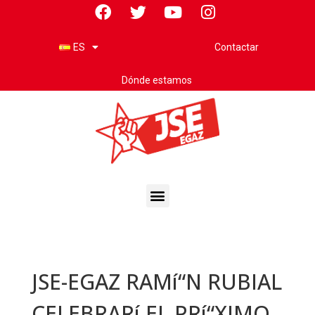
Contactar
ES
Dónde estamos
JSE-EGAZ RAMí“N RUBIAL
CELEBRARí EL PRí“XIMO