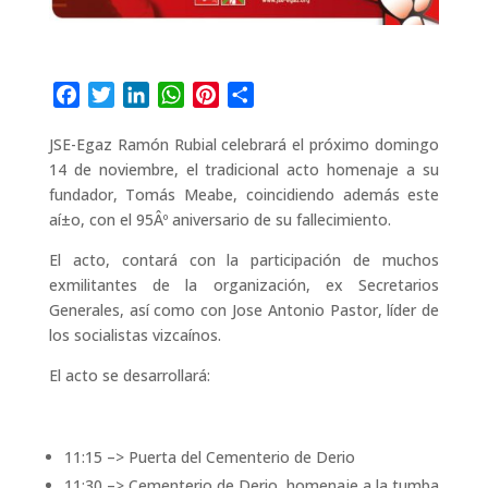
F
T
L
W
P
C
a
w
i
h
i
o
JSE-Egaz Ramón Rubial celebrará el próximo domingo
c
i
n
a
n
m
14 de noviembre, el tradicional acto homenaje a su
e
t
k
t
t
p
fundador, Tomás Meabe, coincidiendo además este
b
t
e
s
e
a
aí±o, con el 95Âº aniversario de su fallecimiento.
o
e
d
A
r
r
o
r
I
p
e
t
El acto, contará con la participación de muchos
k
n
p
s
i
exmilitantes de la organización, ex Secretarios
t
r
Generales, así­ como con Jose Antonio Pastor, lí­der de
los socialistas vizcaí­nos.
El acto se desarrollará:
11:15 –> Puerta del Cementerio de Derio
11:30 –> Cementerio de Derio, homenaje a la tumba