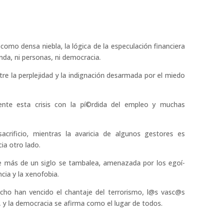
 como densa niebla, la lógica de la especulación financiera
enda, ni personas, ni democracia.
re la perplejidad y la indignación desarmada por el miedo
nte esta crisis con la pí©rdida del empleo y muchas
crificio, mientras la avaricia de algunos gestores es
ia otro lado.
e más de un siglo se tambalea, amenazada por los egoí­
cia y la xenofobia.
echo han vencido el chantaje del terrorismo, l@s vasc@s
y la democracia se afirma como el lugar de todos.