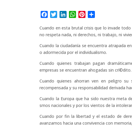
F
T
L
W
P
C
a
w
i
h
i
o
Cuando en esta brutal crisis que lo invade todo
c
i
n
a
n
m
no respeta nada, ni derechos, ni trabajo, ni vivi
e
t
k
t
t
p
b
t
e
s
e
a
Cuando la ciudadaní­a se encuentra atrapada ent
o
e
d
A
r
r
o adormecida por el individualismo.
o
r
I
p
e
t
Cuando quienes trabajan pagan dramáticame
k
n
p
s
i
empresas se encuentran ahogadas sin crí©dito.
t
r
Cuando quienes ahorran ven en peligro su sa
recompensada y su responsabilidad derivada hac
Cuando la Europa que ha sido nuestra meta d
smos nacionales y por los vientos de la intoleran
Cuando por fin la libertad y el estado de der
avanzamos hacia una convivencia con memoria, 