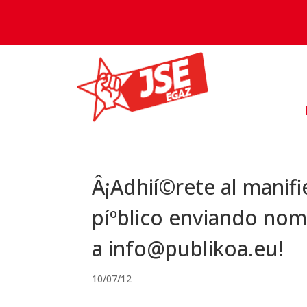
Â¡Adhií©rete al manifi
píºblico enviando nom
a info@publikoa.eu!
10/07/12