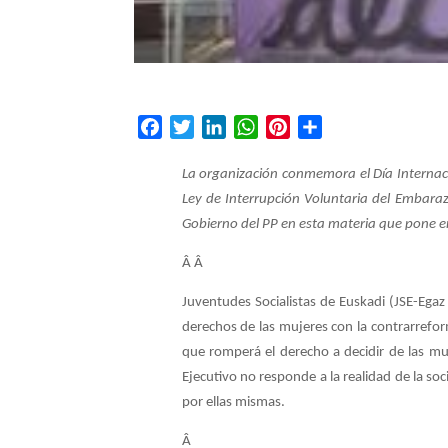
F
T
L
W
P
C
a
w
i
h
i
o
c
i
n
a
n
m
La organización conmemora el Día Internaci
e
t
k
t
t
p
Ley de Interrupción Voluntaria del Embaraz
b
t
e
s
e
a
Gobierno del PP en esta materia que pone en
o
e
d
A
r
r
Â Â
o
r
I
p
e
t
k
n
p
s
i
Juventudes Socialistas de Euskadi (JSE-Egaz
t
r
derechos de las mujeres con la contrarrefor
que romperá el derecho a decidir de las muj
Ejecutivo no responde a la realidad de la soc
por ellas mismas.
Â