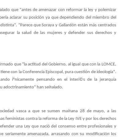
í±alado que "antes de amenazar con reformar la ley y polemizar
bería aclarar su posición ya que dependiendo del miembro del
 distinta". "Parece que Soraya y Gallardón están más centrados
asegurar la salud de las mujeres y defender sus derechos y
irmado que "la actitud del Gobierno, al igual que con la LOMCE,
tiene con la Conferencia Episcopal, pura cuestión de ideología".
ando íºnicamente pensando en el interí©s de la jerarquía
su adoctrinamiento" han seí±alado.
sociedad vasca a que se sumen maí±ana 28 de mayo, a las
s feministas contra la reforma de la Ley IVE y por los derechos
efender una Ley que nació del consenso entre profesionales y
 ve seriamente amenazada, arrasando con su modificación los