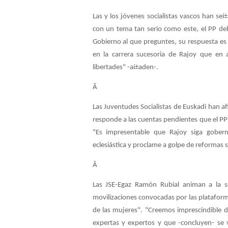
Las y los jóvenes socialistas vascos han se
con un tema tan serio como este, el PP de
Gobierno al que preguntes, su respuesta es
en la carrera sucesoria de Rajoy que en 
libertades" -aí±aden-.
Â
Las Juventudes Socialistas de Euskadi han af
responde a las cuentas pendientes que el PP 
"Es impresentable que Rajoy siga gobern
eclesiástica y proclame a golpe de reformas 
Â
Las JSE-Egaz Ramón Rubial animan a la 
movilizaciones convocadas por las plataforma
de las mujeres". "Creemos imprescindible d
expertas y expertos y que -concluyen- se