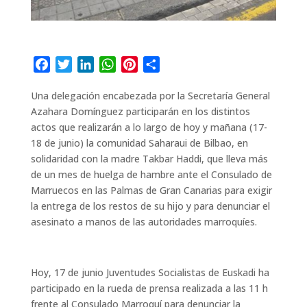
F
T
L
W
P
C
a
w
i
h
i
o
Una delegación encabezada por la Secretaría General
c
i
n
a
n
m
Azahara Domínguez participarán en los distintos
e
t
k
t
t
p
actos que realizarán a lo largo de hoy y mañana (17-
b
t
e
s
e
a
18 de junio) la comunidad Saharaui de Bilbao, en
o
e
d
A
r
r
solidaridad con la madre Takbar Haddi, que lleva más
o
r
I
p
e
t
de un mes de huelga de hambre ante el Consulado de
k
n
p
s
i
Marruecos en las Palmas de Gran Canarias para exigir
t
r
la entrega de los restos de su hijo y para denunciar el
asesinato a manos de las autoridades marroquíes.
Hoy, 17 de junio Juventudes Socialistas de Euskadi ha
participado en la rueda de prensa realizada a las 11 h
frente al Consulado Marroquí para denunciar la