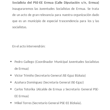
Socialista del PSE-EE Ermua (Calle Diputación s/n, Ermua)
o
e
d
A
r
r
inauguraremos las Juventudes Socialistas de Ermua. Se trata
o
r
I
p
e
t
de un acto de gran relevancia para nuestra organización dado
k
n
p
s
i
que es un municipio de especial trascendencia para los y las
t
r
socialistas.
En el acto intervendrán:
Pedro Gallego (Coordinador Municipal Juventudes Socialistas
de Ermua)
Victor Trimiño (Secretario General JSE-Egaz Bizkaia)
Azahara Domínguez (Secretaria General JSE-Egaz)
Carlos Totorika (Alcalde de Ermua y Secretario General PSE-
EE Ermua)
Mikel Torres (Secretario General PSE-EE Bizkaia).