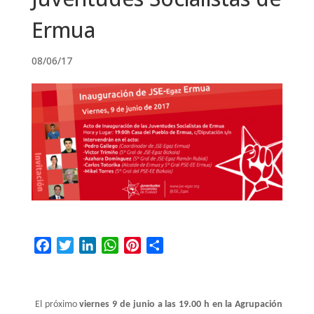
Ermua
08/06/17
F
T
L
W
P
C
a
w
i
h
i
o
c
i
n
a
n
m
e
t
k
t
t
p
El próximo
viernes 9 de junio a las 19.00 h en la Agrupación
b
t
e
s
e
a