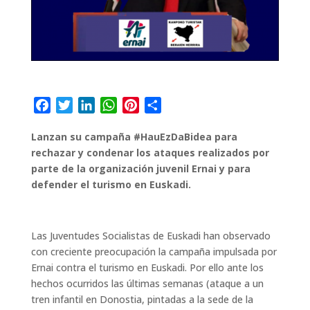
F
T
L
W
P
C
a
w
i
h
i
o
Lanzan su campaña #HauEzDaBidea para
c
i
n
a
n
m
rechazar y condenar los ataques realizados por
e
t
k
t
t
p
parte de la organización juvenil Ernai y para
b
t
e
s
e
a
defender el turismo en Euskadi.
o
e
d
A
r
r
o
r
I
p
e
t
k
n
p
s
i
Las Juventudes Socialistas de Euskadi han observado
t
r
con creciente preocupación la campaña impulsada por
Ernai contra el turismo en Euskadi. Por ello ante los
hechos ocurridos las últimas semanas (ataque a un
tren infantil en Donostia, pintadas a la sede de la