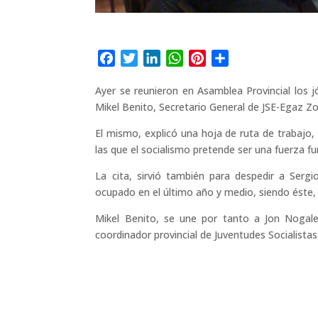
F
T
L
W
P
C
a
w
i
h
i
o
Ayer se reunieron en Asamblea Provincial los jó
c
i
n
a
n
m
Mikel Benito, Secretario General de JSE-Egaz Z
e
t
k
t
t
p
b
t
e
s
e
a
El mismo, explicó una hoja de ruta de trabajo, 
o
e
d
A
r
r
las que el socialismo pretende ser una fuerza fu
o
r
I
p
e
t
La cita, sirvió también para despedir a Serg
k
n
p
s
i
ocupado en el último año y medio, siendo éste
t
r
Mikel Benito, se une por tanto a Jon Nogale
coordinador provincial de Juventudes Socialista