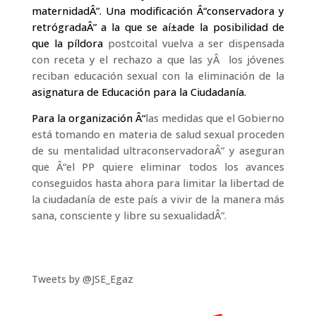
maternidadÂ”. Una modificación Â“conservadora y
retrógradaÂ” a la que se aí±ade la posibilidad de
que la pí­ldora
postcoital vuelva a ser dispensada
con receta y el rechazo a que las y
Â
los jóvenes
reciban educación sexual con la eliminación de la
asignatura de Educación para la Ciudadaní­a.
Para la organización Â“
las medidas que el Gobierno
está tomando en materia de salud sexual proceden
de su mentalidad ultraconservadoraÂ” y aseguran
que Â“el PP quiere eliminar todos los avances
conseguidos hasta ahora para limitar la libertad de
la ciudadaní­a de este paí­s a vivir de la manera más
sana, consciente y libre su sexualidadÂ”.
Tweets by @JSE_Egaz