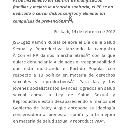
PSOE incrementó los centros de planificación
b
t
e
s
e
a
familiar y mejoró la atención sanitaria, el PP se ha
o
e
d
A
r
r
dedicado a cerrar dichos centros y eliminar las
o
r
I
p
e
t
Â
campaí±as de prevenciónÂ”
k
n
p
s
i
t
r
Euskadi, 14 de febrero de 2012
JSE-Egaz Ramón Rubial celebra el Dí­a de la Salud
Sexual y Reproductiva lanzando la campaí±a
Â“Con el PP damos marcha atrásÂ” con la que
quiere denunciar la Â“dejadez e irresponsabilidad
que está mostrando el Partido Popular con
respecto a su polí­tica en materia de derechos
sexuales y reproductivosÂ”. Para las y los
jóvenes socialistas los avances logrados en salud
sexual como la Ley de Salud Sexual y
Reproductiva están desapareciendo a manos del
Gobierno de Rajoy Â“que antepone su ideologí­a
conservadora al bienestar comíºn y a la mejora
en materia de salud sexual y reproductivaÂ”.