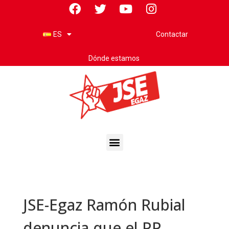
Contactar
ES
Dónde estamos
JSE-Egaz Ramón Rubial
denuncia que el PP