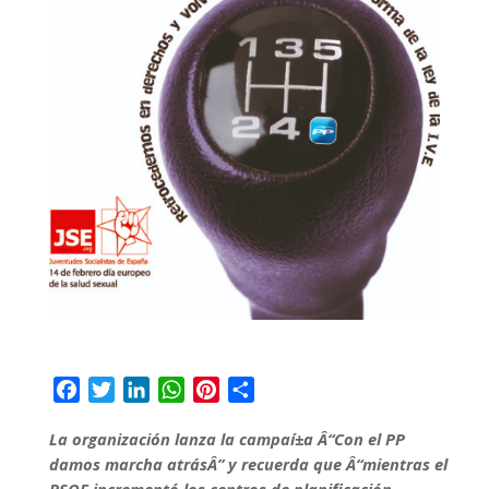
F
T
L
W
P
C
a
w
i
h
i
o
La organización lanza la campaí±a Â“Con el PP
c
i
n
a
n
m
damos marcha atrásÂ” y recuerda que Â“mientras el
e
t
k
t
t
p