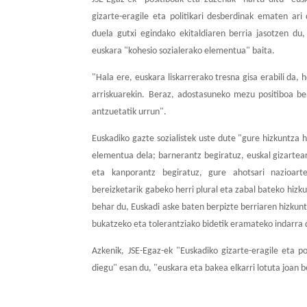
c
i
n
a
n
m
e
t
k
t
t
p
gizarte-eragile eta politikari desberdinak ematen ar
b
t
e
s
e
a
duela gutxi egindako ekitaldiaren berria jasotzen du,
o
e
d
A
r
r
euskara "kohesio sozialerako elementua" baita.
o
r
I
p
e
t
"Hala ere, euskara liskarrerako tresna gisa erabili da,
k
n
p
s
i
arriskuarekin. Beraz, adostasuneko mezu positiboa be
t
r
antzuetatik urrun".
Euskadiko gazte sozialistek uste dute "gure hizkuntza h
elementua dela; barnerantz begiratuz, euskal gizartear
eta kanporantz begiratuz, gure ahotsari nazioarte
bereizketarik gabeko herri plural eta zabal bateko hizk
behar du, Euskadi aske baten berpizte berriaren hizku
bukatzeko eta tolerantziako bidetik eramateko indarra 
Azkenik, JSE-Egaz-ek "Euskadiko gizarte-eragile eta p
diegu" esan du, "euskara eta bakea elkarri lotuta joan b