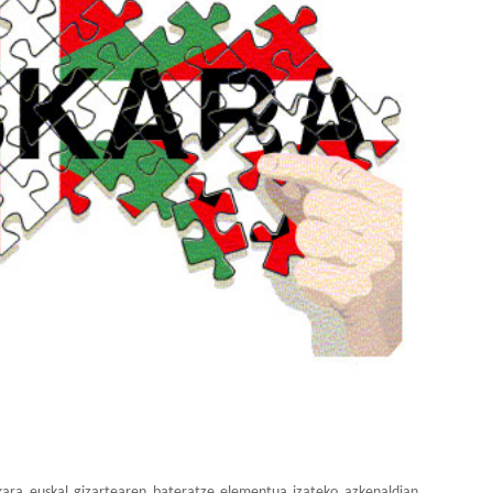
kara euskal gizartearen bateratze elementua izateko azkenaldian