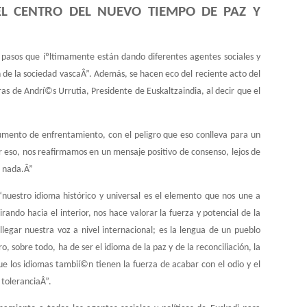
 EL CENTRO DEL NUEVO TIEMPO DE PAZ Y
os pasos que íºltimamente están dando diferentes agentes sociales y
n de la sociedad vascaÂ”. Además, se hacen eco del reciente acto del
ras de Andrí©s Urrutia, Presidente de Euskaltzaindia, al decir que el
rumento de enfrentamiento, con el peligro que eso conlleva para un
r eso, nos reafirmamos en un mensaje positivo de consenso, lejos de
n nada.Â”
 Â“nuestro idioma histórico y universal es el elemento que nos une a
irando hacia el interior, nos hace valorar la fuerza y potencial de la
llegar nuestra voz a nivel internacional; es la lengua de un pueblo
o, sobre todo, ha de ser el idioma de la paz y de la reconciliación, la
e los idiomas tambií©n tienen la fuerza de acabar con el odio y el
 toleranciaÂ”.