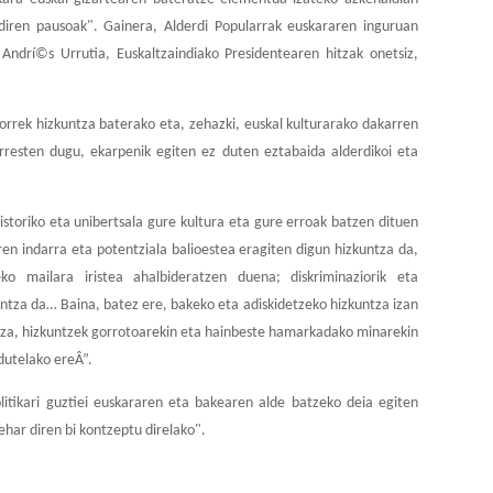
i diren pausoak". Gainera, Alderdi Popularrak euskararen inguruan
 Andrí©s Urrutia, Euskaltzaindiako Presidentearen hitzak onetsiz,
 horrek hizkuntza baterako eta, zehazki, euskal kulturarako dakarren
rresten dugu, ekarpenik egiten ez duten eztabaida alderdikoi eta
istoriko eta unibertsala gure kultura eta gure erroak batzen dituen
en indarra eta potentziala balioestea eragiten digun hizkuntza da,
ko mailara iristea ahalbideratzen duena; diskriminaziorik eta
untza da… Baina, batez ere, bakeko eta adiskidetzeko hizkuntza izan
ntza, hizkuntzek gorrotoarekin eta hainbeste hamarkadako minarekin
dutelako ereÂ”.
olitikari guztiei euskararen eta bakearen alde batzeko deia egiten
ehar diren bi kontzeptu direlako".