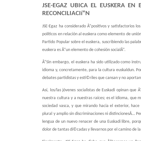
JSE-EGAZ UBICA EL EUSKERA EN
RECONCILIACIí“N
JSE-Egaz ha considerado Â“positivos y satisfactorios l
polí­ticos en relación al euskera como elemento de unió
Partido Popular sobre el euskera, suscribiendo las palab
euskera es Â“un elemento de cohesión socialÂ”.
Â“Sin embargo, el euskera ha sido utilizado como inst
idioma y, concretamente, para la cultura euskaldun. Po
debates partidistas y estí©riles que cansan y no aporta
Así­, los/las jóvenes socialistas de Euskadi opinan que
nuestra cultura y a nuestras raí­ces; es el idioma, que m
sociedad vasca, y que mirando hacia el exterior, hace 
plural y amplio sin discriminaciones ni distincionesÂ… Per
lengua de un nuevo renacer de una Euskadi libre, porqu
dolor de tantas dí©cadas y llevarnos por el camino de la