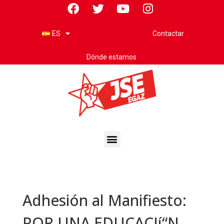
Contactar
ES
Dónde estamos
Adhesión al Manifiesto:
POR UNA EDUCACIí“N