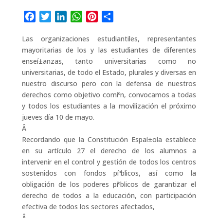
F
T
L
W
P
C
a
w
i
h
i
o
Las organizaciones estudiantiles, representantes
c
i
n
a
n
m
mayoritarias de los y las estudiantes de diferentes
e
t
k
t
t
p
enseí±anzas, tanto universitarias como no
b
t
e
s
e
a
universitarias, de todo el Estado, plurales y diversas en
o
e
d
A
r
r
nuestro discurso pero con la defensa de nuestros
o
r
I
p
e
t
derechos como objetivo comíºn, convocamos a todas
k
n
p
s
i
y todos los estudiantes a la movilización el próximo
t
r
jueves dí­a 10 de mayo.
Â
Recordando que la Constitución Espaí±ola establece
en su artí­culo 27 el derecho de los alumnos a
intervenir en el control y gestión de todos los centros
sostenidos con fondos píºblicos, así­ como la
obligación de los poderes píºblicos de garantizar el
derecho de todos a la educación, con participación
efectiva de todos los sectores afectados,
Â