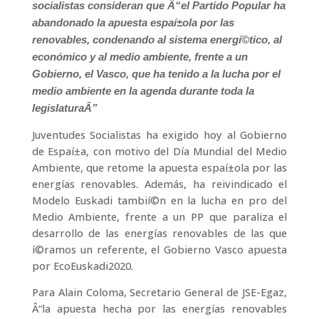
e
t
k
t
t
p
socialistas consideran que Â“el Partido Popular ha
b
t
e
s
e
a
abandonado la apuesta espaí±ola por las
o
e
d
A
r
r
renovables, condenando al sistema energí©tico, al
o
r
I
p
e
t
económico y al medio ambiente, frente a un
k
n
p
s
i
Gobierno, el Vasco, que ha tenido a la lucha por el
t
r
medio ambiente en la agenda durante toda la
legislaturaÂ”
Juventudes Socialistas ha exigido hoy al Gobierno
de Espaí±a, con motivo del Dí­a Mundial del Medio
Ambiente, que retome la apuesta espaí±ola por las
energí­as renovables. Además, ha reivindicado el
Modelo Euskadi tambií©n en la lucha en pro del
Medio Ambiente, frente a un PP que paraliza el
desarrollo de las energí­as renovables de las que
í©ramos un referente, el Gobierno Vasco apuesta
por EcoEuskadi2020.
Para Alain Coloma, Secretario General de JSE-Egaz,
Â“la apuesta hecha por las energí­as renovables