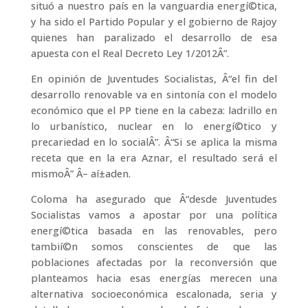
situó a nuestro paí­s en la vanguardia energí©tica,
y ha sido el Partido Popular y el gobierno de Rajoy
quienes han paralizado el desarrollo de esa
apuesta con el Real Decreto Ley 1/2012Â”.
En opinión de Juventudes Socialistas, Â“el fin del
desarrollo renovable va en sintoní­a con el modelo
económico que el PP tiene en la cabeza: ladrillo en
lo urbaní­stico, nuclear en lo energí©tico y
precariedad en lo socialÂ”. Â“Si se aplica la misma
receta que en la era Aznar, el resultado será el
mismoÂ” Â– aí±aden.
Coloma ha asegurado que Â“desde Juventudes
Socialistas vamos a apostar por una polí­tica
energí©tica basada en las renovables, pero
tambií©n somos conscientes de que las
poblaciones afectadas por la reconversión que
planteamos hacia esas energí­as merecen una
alternativa socioeconómica escalonada, seria y