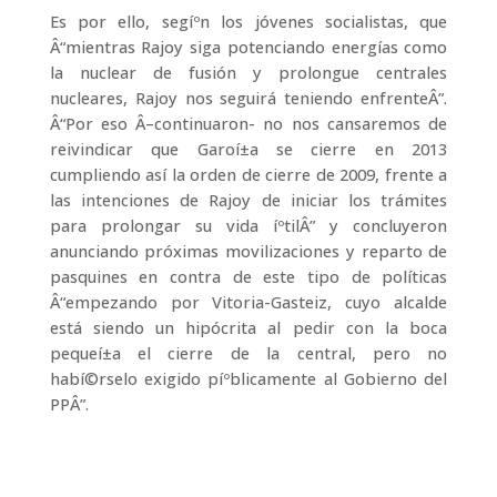
Es por ello, segíºn los jóvenes socialistas, que
Â“mientras Rajoy siga potenciando energí­as como
la nuclear de fusión y prolongue centrales
nucleares, Rajoy nos seguirá teniendo enfrenteÂ”.
Â“Por eso Â–continuaron- no nos cansaremos de
reivindicar que Garoí±a se cierre en 2013
cumpliendo así­ la orden de cierre de 2009, frente a
las intenciones de Rajoy de iniciar los trámites
para prolongar su vida íºtilÂ” y concluyeron
anunciando próximas movilizaciones y reparto de
pasquines en contra de este tipo de polí­ticas
Â“empezando por Vitoria-Gasteiz, cuyo alcalde
está siendo un hipócrita al pedir con la boca
pequeí±a el cierre de la central, pero no
habí©rselo exigido píºblicamente al Gobierno del
PPÂ”.