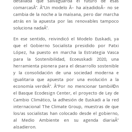
detallada que salvaguarda el futuro de esas
comarcasÂ”. Â“Un modelo Â– ha aí±adidoÂ– no se
cambia de la noche a la maí±ana, pero dar marcha
atrás en la apuesta por las renovables tampoco
soluciona nadaÂ”.
En ese sentido, reivindicó el Modelo Euskadi, ya
que el Gobierno Socialista presidido por Patxi
López, ha puesto en marcha la Estrategia Vasca
para la Sostenibilidad, Ecoeuskadi 2020, una
herramienta pionera para el desarrollo sostenible
y la consolidación de una sociedad moderna e
igualitaria que apuesta por una evolución a la
economí­a verdeÂ”. Â“Por no mencionar tambií©n
el Basque Ecodesign Center, el proyecto de Ley de
Cambio Climático, la adhesión de Euskadi a la red
internacional The Climate Group, muestras de que
los/as socialistas han colocado desde el gobierno,
al Medio Ambiente en su agenda diariaÂ”
aí±adieron.