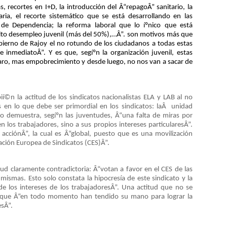
, recortes en I+D, la introducción del Â“repagoÂ” sanitario, la
aria, el recorte sistemático que se está desarrollando en las
 de Dependencia; la reforma laboral que lo íºnico que está
 alto desempleo juvenil (más del 50%),…Â”. son motivos más que
gobierno de Rajoy el no rotundo de los ciudadanos a todas estas
 inmediatoÂ”. Y es que, segíºn la organización juvenil, estas
aro, mas empobrecimiento y desde luego, no nos van a sacar de
ií©n la actitud de los sindicatos nacionalistas ELA y LAB al no
 en lo que debe ser primordial en los sindicatos: laÂ unidad
olo demuestra, segíºn las juventudes, Â“una falta de miras por
n los trabajadores, sino a sus propios intereses particularesÂ”.
 acciónÂ”, la cual es Â“global, puesto que es una movilización
ación Europea de Sindicatos (CES)Â”.
titud claramente contradictoria: Â“votan a favor en el CES de las
ismas. Esto solo constata la hipocresí­a de este sindicato y la
 de los intereses de los trabajadoresÂ”. Una actitud que no se
 que Â“en todo momento han tendido su mano para lograr la
esÂ”.