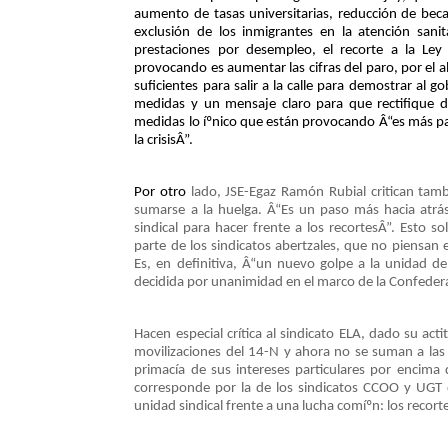
aumento de tasas universitarias, reducción de becas
k
n
p
s
i
exclusión de los inmigrantes en la atención sanit
t
r
prestaciones por desempleo, el recorte a la Ley
provocando es aumentar las cifras del paro, por el
suficientes para salir a la calle para demostrar al 
medidas y un mensaje claro para que rectifique de
medidas lo íºnico que están provocando Â“es más p
la crisisÂ”.
Por otro
lado, JSE-Egaz Ramón Rubial critican tamb
sumarse a la huelga. Â“Es un paso más hacia atrás
sindical para hacer frente a los recortesÂ”. Esto s
parte de los sindicatos abertzales, que no piensan e
Es, en definitiva, Â“un nuevo golpe a la unidad de
decidida por unanimidad en el marco de la Confeder
Hacen especial crí­tica al sindicato ELA, dado su ac
movilizaciones del 14-N y ahora no se suman a las m
primací­a de sus intereses particulares por encima
corresponde por la de los sindicatos CCOO y UGT
unidad sindical frente a una lucha comíºn: los recort