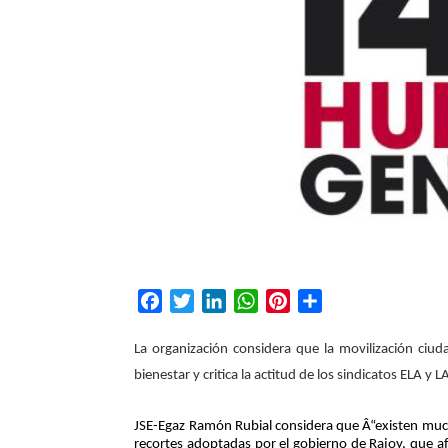
F
T
L
W
P
C
a
w
i
h
i
o
c
i
n
a
n
m
La organización considera que la movilización ciud
e
t
k
t
t
p
bienestar y critica la actitud de los sindicatos ELA y 
b
t
e
s
e
a
o
e
d
A
r
r
JSE-Egaz Ramón Rubial considera que Â“existen muchos 
o
r
I
p
e
t
recortes adoptadas por el gobierno de Rajoy, que af