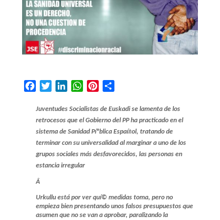
F
T
L
W
P
C
a
w
i
h
i
o
c
i
n
a
n
m
Juventudes Socialistas de Euskadi se lamenta de los
e
t
k
t
t
p
retrocesos que el Gobierno del PP ha practicado en el
b
t
e
s
e
a
sistema de Sanidad Píºblica Espaí±ol, tratando de
o
terminar con su universalidad al marginar a uno de los
e
d
A
r
r
grupos sociales más desfavorecidos, las personas en
o
r
I
p
e
t
estancia irregular
k
n
p
s
i
t
r
Â
Urkullu está por ver quí© medidas toma, pero no
empieza bien presentando unos falsos presupuestos que
asumen que no se van a aprobar, paralizando la