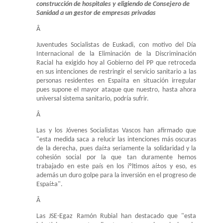
construcción de hospitales y eligiendo de Consejero de
Sanidad a un gestor de empresas privadas
Â
Juventudes Socialistas de Euskadi, con motivo del Día
Internacional de la Eliminación de la Discriminación
Racial ha exigido hoy al Gobierno del PP que retroceda
en sus intenciones de restringir el servicio sanitario a las
personas residentes en Espaí±a en situación irregular
pues supone el mayor ataque que nuestro, hasta ahora
universal sistema sanitario, podría sufrir.
Â
Las y los Jóvenes Socialistas Vascos han afirmado que
"esta medida saca a relucir las intenciones más oscuras
de la derecha, pues daí±a seriamente la solidaridad y la
cohesión social por la que tan duramente hemos
trabajado en este país en los íºltimos aí±os y eso, es
además un duro golpe para la inversión en el progreso de
Espaí±a".
Â
Las JSE-Egaz Ramón Rubial han destacado que "esta