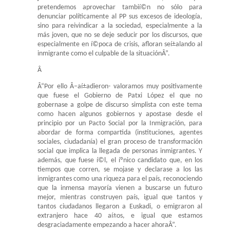
pretendemos aprovechar tambií©n no sólo para
denunciar políticamente al PP sus excesos de ideología,
sino para reivindicar a la sociedad, especialmente a la
más joven, que no se deje seducir por los discursos, que
especialmente en í©poca de crisis, afloran seí±alando al
inmigrante como el culpable de la situaciónÂ”.
Â
Â“Por ello Â–aí±adieron- valoramos muy positivamente
que fuese el Gobierno de Patxi López el que no
gobernase a golpe de discurso simplista con este tema
como hacen algunos gobiernos y apostase desde el
principio por un Pacto Social por la Inmigración, para
abordar de forma compartida (instituciones, agentes
sociales, ciudadanía) el gran proceso de transformación
social que implica la llegada de personas inmigrantes. Y
además, que fuese í©l, el íºnico candidato que, en los
tiempos que corren, se mojase y declarase a los las
inmigrantes como una riqueza para el país, reconociendo
que la inmensa mayoría vienen a buscarse un futuro
mejor, mientras construyen país, igual que tantos y
tantos ciudadanos llegaron a Euskadi, o emigraron al
extranjero hace 40 aí±os, e igual que estamos
desgraciadamente empezando a hacer ahoraÂ”.