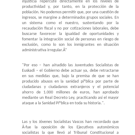
injusticia repercute directamente en los niveles de
productividad y, por tanto, en la protección de la
población. No podemos permitir que, por una cuestión de
ingresos, se margine a determinados grupos sociales. En
un sistema como el nuestro, sustentando por la
recaudación fiscal y no por cotizaciones laborales, debe
buscarse favorecer la igualdad de oportunidades y
fomentar la integración social de personas en riesgo de
exclusión, como lo son los inmigrantes en situación
administrativa irregular.Â”
"Por eso – han aí±adido las Juventudes Socialistas de
Euskadi – el Gobierno debe actuar ya, debe retractarse
en sus medidas que, bajo la premisa de que se han
producido abusos en la sanidad píºblica por parte de
ciudadanas y ciudadanos extranjeros y el potencial
ahorro de 1.000 millones de euros, han aprobado
mediante un Real Decreto Ley, practicando así el mayor
ataque a la Sanidad Píºblica en toda su historia.".
Las y los Jóvenes Socialistas Vascos han recordado que
Â·fue la oposición de los Ejecutivos autonómicos
socialistas la que llevó al Tribunal Constitucional a