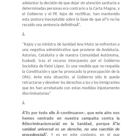
adelantar la decisión de que dejar sin atención sanitaria a
determinadas personas era contrario a la Carta Magna, y
el Gobierno y el PP, lejos de rectificar, han mantenido
esta postura inaceptable sobre la base de que aíºn no ha
recaído una sentencia definitivaÂ”.
Â
"Rajoy y su ministra de Sanidad Ana Mato se enfrentan a
una negativa administrativa que proviene de Andalucía,
Asturias, Cataluí±a y de nuestra Comunidad Autónoma,
Euskadi, tras el recurso interpuesto por el Gobierno
Socialista de Patxi López. Es una medida que no respalda
la Constitución y que ha provocado la preocupación de la
ONU. Ante esta situación, al Gobierno sólo le queda
retractarse y devolver los derechos a las y los inmigrantes
que les han arrebatado con estas medidas injustamente
discriminatorias"
Â
Â“Es por todo ello Â–continuaron-, que este aí±o nos
hemos centrado en nuestra campaí±a contra la
#discriminacionracial en la Sanidad, porque Â“
la
sanidad universal es un derecho, no una cuestión de
procedencia
Â”.
Y es en este contexto, en el que