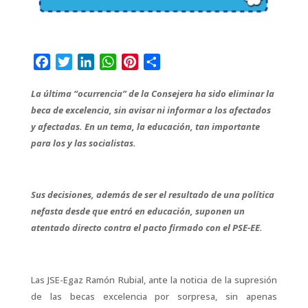
F
T
L
W
P
C
a
w
i
h
i
o
La última “ocurrencia” de la Consejera ha sido eliminar la
c
i
n
a
n
m
beca de excelencia, sin avisar ni informar a los afectados
e
t
k
t
t
p
y afectadas. En un tema, la educación, tan importante
b
t
e
s
e
a
para los y las socialistas.
o
e
d
A
r
r
o
r
I
p
e
t
k
n
p
s
i
t
r
Sus decisiones, además de ser el resultado de una política
nefasta desde que entró en educación, suponen un
atentado directo contra el pacto firmado con el PSE-EE.
Las JSE-Egaz Ramón Rubial, ante la noticia de la supresión
de las becas excelencia por sorpresa, sin apenas