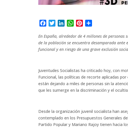
F
T
L
W
P
C
a
w
i
h
i
o
En España, alrededor de 4 millones de personas s
c
i
n
a
n
m
de la
población se encuentra desamparada ante el
e
t
k
t
t
p
funcional y en riesgo de una grave exclusión socia
b
t
e
s
e
a
o
e
d
A
r
r
o
r
I
p
e
t
Juventudes Socialistas ha criticado hoy, con mo
k
n
p
s
i
Funcional, las políticas de recorte aplicadas po
t
r
están dejando a miles de personas sin la atenció
que les sumerge en la discriminación y el oculti
Desde la organización juvenil socialista han as
contemplado en los Presupuestos Generales del 
Partido Popular y Mariano Rajoy tienen hacia los