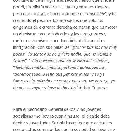
comunidad de inmigrantes reconociendo que si fuera
por él, prohibiría venir a TODA la gente extranjera
pero que no puede hacerlo porque es “
imposible
”, y ha
cometido el peor de los atropellos que sólo los
dirigentes de extrema derecha cometen que es meter
en el mismo saco a todos los y las inmigrantes y
meter en el mismo saco también, delincuencia e
inmigración, con sus palabras “
gitanos buenos hay muy
pocos
” “
la gente que no quiere
nadie
, que no venga a
Sestao
”, “
sólo queremos que no se
rían
del sistema
”,
“
llevamos muchos años soportando
delincuencia
”,
“
daremos toda la
leña
que permite la ley”
y su ya
famoso“¿
la
mierda
en Sestao? Pues no. Me encargo yo
de que se vayan a base de
hostias
” indicó Coloma.
Para el Secretario General de los y las jóvenes
socialistas “no hay excusa ninguna, el alcalde debe
dimitir y Juventudes Socialistas quiere que actitudes
como estas sean por las que la sociedad se levanta y