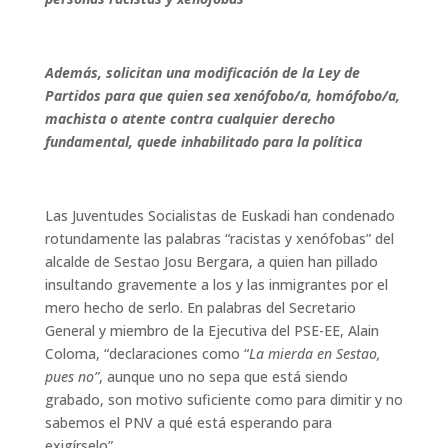
o
e
d
A
r
r
o
r
I
p
e
t
k
n
p
s
i
Además, solicitan una modificación de la Ley de
t
r
Partidos para que quien sea xenófobo/a, homófobo/a,
machista o atente contra cualquier derecho
fundamental, quede inhabilitado para la política
Las Juventudes Socialistas de Euskadi han condenado
rotundamente las palabras “racistas y xenófobas” del
alcalde de Sestao Josu Bergara, a quien han pillado
insultando gravemente a los y las inmigrantes por el
mero hecho de serlo. En palabras del Secretario
General y miembro de la Ejecutiva del PSE-EE, Alain
Coloma, “declaraciones como “
La mierda en Sestao,
pues no”
, aunque uno no sepa que está siendo
grabado, son motivo suficiente como para dimitir y no
sabemos el PNV a qué está esperando para
exigírselo”.