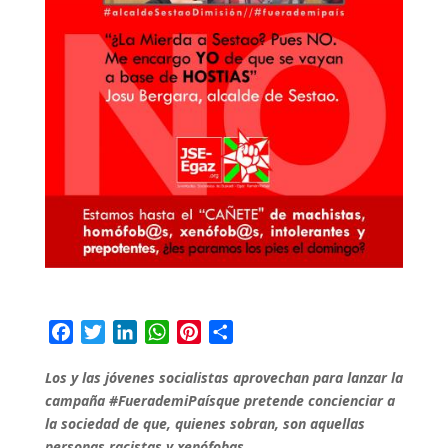
F
T
L
W
P
C
a
w
i
h
i
o
Los y las jóvenes socialistas aprovechan para lanzar la
c
i
n
a
n
m
campaña
#FuerademiPaís
que pretende concienciar a
e
t
k
t
t
p
la sociedad de que, quienes sobran, son aquellas
b
t
e
s
e
a
personas racistas y xenófobas