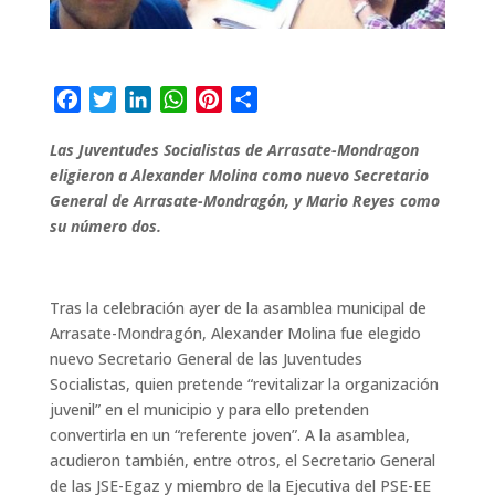
F
T
L
W
P
C
a
w
i
h
i
o
Las Juventudes Socialistas de Arrasate-Mondragon
c
i
n
a
n
m
eligieron a Alexander Molina como nuevo Secretario
e
t
k
t
t
p
General de Arrasate-Mondragón, y Mario Reyes como
b
t
e
s
e
a
su número dos.
o
e
d
A
r
r
o
r
I
p
e
t
k
n
p
s
i
Tras la celebración ayer de la asamblea municipal de
t
r
Arrasate-Mondragón, Alexander Molina fue elegido
nuevo Secretario General de las Juventudes
Socialistas, quien pretende “revitalizar la organización
juvenil” en el municipio y para ello pretenden
convertirla en un “referente joven”. A la asamblea,
acudieron también, entre otros, el Secretario General
de las JSE-Egaz y miembro de la Ejecutiva del PSE-EE