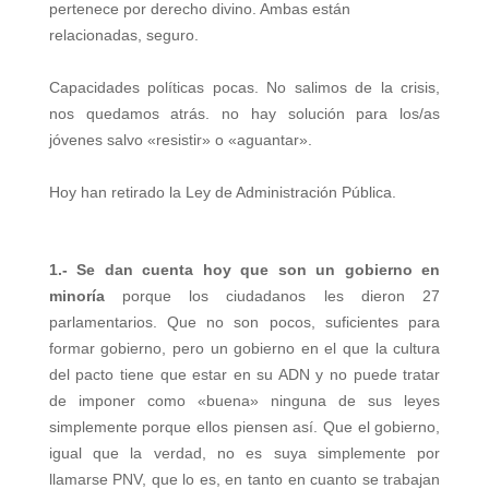
b
t
e
s
e
a
pertenece por derecho divino. Ambas están
o
e
d
A
r
r
relacionadas, seguro.
o
r
I
p
e
t
k
n
p
s
i
Capacidades políticas pocas. No salimos de la crisis,
t
r
nos quedamos atrás. no hay solución para los/as
jóvenes salvo «resistir» o «aguantar».
Hoy han retirado la Ley de Administración Pública
.
1.- Se dan cuenta hoy que son un gobierno en
minoría
porque los ciudadanos les dieron 27
parlamentarios. Que no son pocos, suficientes para
formar gobierno, pero un gobierno en el que la cultura
del pacto tiene que estar en su ADN y no puede tratar
de imponer como «buena» ninguna de sus leyes
simplemente porque ellos piensen así. Que el gobierno,
igual que la verdad, no es suya simplemente por
llamarse PNV, que lo es, en tanto en cuanto se trabajan