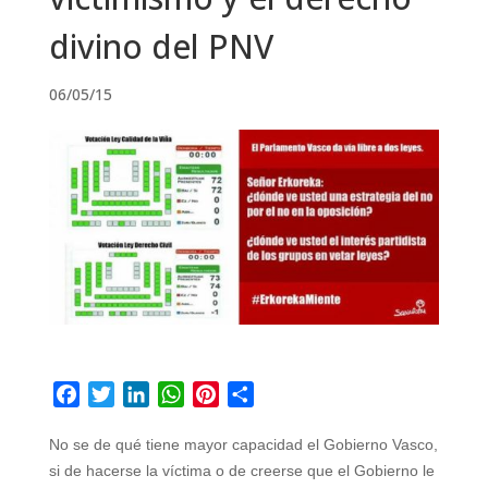
divino del PNV
06/05/15
F
T
L
W
P
C
a
w
i
h
i
o
c
i
n
a
n
m
No se de qué tiene mayor capacidad el Gobierno Vasco,
e
t
k
t
t
p
si de hacerse la víctima o de creerse que el Gobierno le