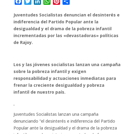
F
T
L
W
P
C
a
w
i
h
i
o
Juventudes Socialistas denuncian el desinterés e
c
i
n
a
n
m
indiferencia del Partido Popular ante la
e
t
k
t
t
p
desigualdad y el drama de la pobreza infantil
b
t
e
s
e
a
incrementadas por las «devastadoras» políticas
o
e
d
A
r
r
de Rajoy.
o
r
I
p
e
t
k
n
p
s
i
t
r
Los y las jóvenes socialistas lanzan una campaña
sobre la pobreza infantil y exigen
responsabilidad y actuaciones inmediatas para
frenar la creciente desigualdad y pobreza
infantil de nuestro país.
Juventudes Socialistas lanzan una campaña
denunciando “el desinterés e indiferencia del Partido
Popular ante la desigualdad y el drama de la pobreza