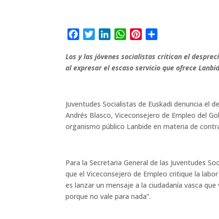
F
T
L
W
P
C
a
w
i
h
i
o
Los y las jóvenes socialistas critican el despr
c
i
n
a
n
m
al expresar el escaso servicio que ofrece Lanb
e
t
k
t
t
p
b
t
e
s
e
a
o
e
d
A
r
r
Juventudes Socialistas de Euskadi denuncia el d
o
r
I
p
e
t
Andrés Blasco, Viceconsejero de Empleo del Gobi
k
n
p
s
i
organismo público Lanbide en materia de contr
t
r
Para la Secretaria General de las Juventudes So
que el Viceconsejero de Empleo critique la labor
es lanzar un mensaje a la ciudadanía vasca que 
porque no vale para nada”.