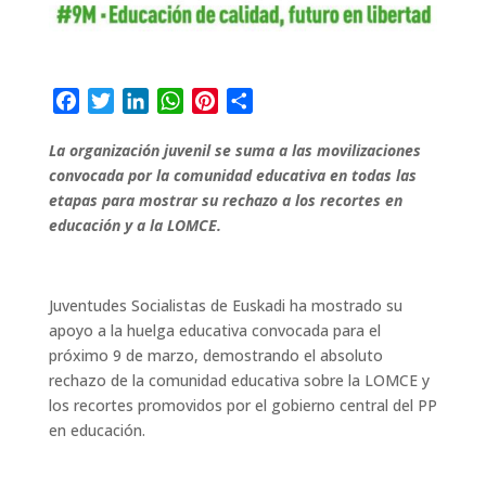
F
T
L
W
P
C
a
w
i
h
i
o
La organización juvenil se suma a las movilizaciones
c
i
n
a
n
m
convocada por la comunidad educativa en todas las
e
t
k
t
t
p
etapas para mostrar su rechazo a los recortes en
b
t
e
s
e
a
educación y a la LOMCE.
o
e
d
A
r
r
o
r
I
p
e
t
k
n
p
s
i
Juventudes Socialistas de Euskadi ha mostrado su
t
r
apoyo a la huelga educativa convocada para el
próximo 9 de marzo, demostrando el absoluto
rechazo de la comunidad educativa sobre la LOMCE y
los recortes promovidos por el gobierno central del PP
en educación.