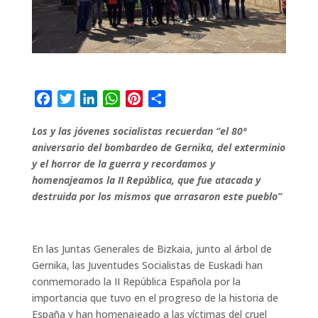
F
T
L
W
P
C
a
w
i
h
i
o
Los y las jóvenes socialistas recuerdan “el 80º
c
i
n
a
n
m
aniversario del bombardeo de Gernika, del exterminio
e
t
k
t
t
p
y el horror de la guerra y recordamos y
b
t
e
s
e
a
homenajeamos la II República, que fue atacada y
o
e
d
A
r
r
destruida por los mismos que arrasaron este pueblo”
o
r
I
p
e
t
k
n
p
s
i
t
r
En las Juntas Generales de Bizkaia, junto al árbol de
Gernika, las Juventudes Socialistas de Euskadi han
conmemorado la II República Española por la
importancia que tuvo en el progreso de la historia de
España y han homenajeado a las víctimas del cruel