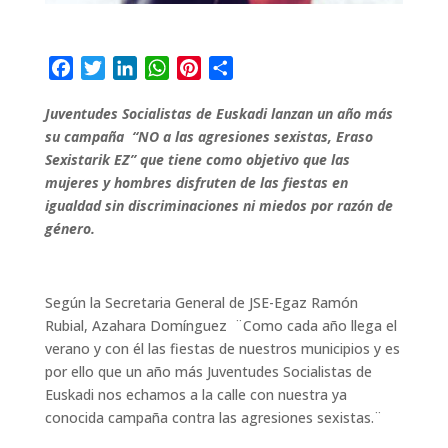
F
T
L
W
P
C
a
w
i
h
i
o
Juventudes Socialistas de Euskadi lanzan un año más
c
i
n
a
n
m
su campaña “NO a las agresiones sexistas, Eraso
e
t
k
t
t
p
Sexistarik EZ” que tiene como objetivo que las
b
t
e
s
e
a
mujeres y hombres disfruten de las fiestas en
o
e
d
A
r
r
igualdad sin discriminaciones ni miedos por razón de
o
r
I
p
e
t
género.
k
n
p
s
i
t
r
Según la Secretaria General de JSE-Egaz Ramón
Rubial, Azahara Domínguez ¨Como cada año llega el
verano y con él las fiestas de nuestros municipios y es
por ello que un año más Juventudes Socialistas de
Euskadi nos echamos a la calle con nuestra ya
conocida campaña contra las agresiones sexistas.¨