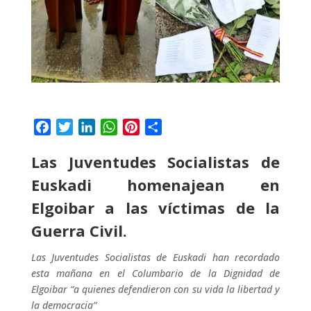
F
T
L
W
P
C
a
w
i
h
i
o
Las Juventudes Socialistas de
c
i
n
a
n
m
e
t
k
t
t
p
Euskadi homenajean en
b
t
e
s
e
a
Elgoibar a las víctimas de la
o
e
d
A
r
r
o
r
I
p
e
t
Guerra Civil.
k
n
p
s
i
Las Juventudes Socialistas de Euskadi han recordado
t
r
esta mañana en el Columbario de la Dignidad de
Elgoibar “a quienes defendieron con su vida la libertad y
la democracia”