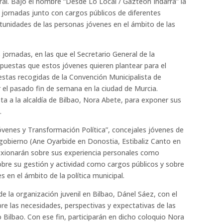
oral. Bajo el nombre “Desde Lo Local / Gazteon Indarra” la
s jornadas junto con cargos públicos de diferentes
rtunidades de las personas jóvenes en el ámbito de las
s jornadas, en las que el Secretario General de la
opuestas que estos jóvenes quieren plantear para el
estas recogidas de la Convención Municipalista de
 el pasado fin de semana en la ciudad de Murcia.
ta a la alcaldía de Bilbao, Nora Abete, para exponer sus
.
Jóvenes y Transformación Política”, concejales jóvenes de
 gobierno (Ane Oyarbide en Donostia, Estibaliz Canto en
lexionarán sobre sus experiencia personales como
sobre su gestión y actividad como cargos públicos y sobre
s en el ámbito de la política municipal.
e la organización juvenil en Bilbao, Dánel Sáez, con el
re las necesidades, perspectivas y expectativas de las
Bilbao. Con ese fin, participarán en dicho coloquio Nora