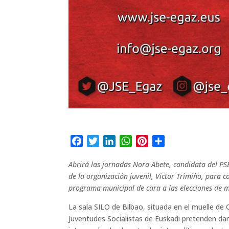
F
T
L
W
P
C
a
w
i
h
i
o
Abrirá las jornadas Nora Abete, candidata del PSE
c
i
n
a
n
m
de la organización juvenil, Victor Trimiño, para 
e
t
k
t
t
p
programa municipal de cara a las elecciones de 
b
t
e
s
e
a
o
e
d
A
r
r
La sala SILO de Bilbao, situada en el muelle de 
o
r
I
p
e
t
Juventudes Socialistas de Euskadi pretenden dar
k
n
p
s
i