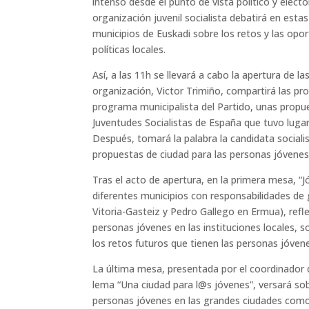
intenso desde el punto de vista político y elect
t
r
organización juvenil socialista debatirá en esta
municipios de Euskadi sobre los retos y las opo
políticas locales.
Así, a las 11h se llevará a cabo la apertura de la
organización, Victor Trimiño, compartirá las pr
programa municipalista del Partido, unas propu
Juventudes Socialistas de España que tuvo lugar
Después, tomará la palabra la candidata socialis
propuestas de ciudad para las personas jóvenes
Tras el acto de apertura, en la primera mesa, “
diferentes municipios con responsabilidades de
Vitoria-Gasteiz y Pedro Gallego en Ermua), ref
personas jóvenes en las instituciones locales, 
los retos futuros que tienen las personas jóvene
La última mesa, presentada por el coordinador d
lema “Una ciudad para l@s jóvenes”, versará sob
personas jóvenes en las grandes ciudades como 