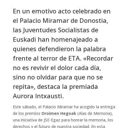
a
w
i
h
i
o
En un emotivo acto celebrado en
c
i
n
a
n
m
e
t
k
t
t
p
el Palacio Miramar de Donostia,
b
t
e
s
e
a
las Juventudes Socialistas de
o
e
d
A
r
r
o
r
I
p
e
t
Euskadi han homenajeado a
k
n
p
s
i
quienes defendieron la palabra
t
r
frente al terror de ETA. «Recordar
no es revivir el dolor cada día,
sino no olvidar para que no se
repita», destaca la premiada
Aurora Intxausti.
Este sábado, el Palacio Miramar ha acogido la entrega
de los premios
Oroimen Hegoak
(Alas de Memoria),
una iniciativa de JSE-Egaz para honrar la memoria, los
derechos y el futuro de nuestra sociedad. En esta