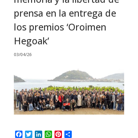
prensa en la entrega de
los premios ‘Oroimen
Hegoak’
03/04/26
F
T
L
W
P
C