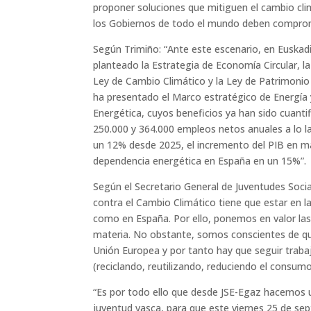
proponer soluciones que mitiguen el cambio cli
los Gobiernos de todo el mundo deben comprome
Según Trimiño: “Ante este escenario, en Euskadi
planteado la Estrategia de Economía Circular, l
Ley de Cambio Climático y la Ley de Patrimoni
ha presentado el Marco estratégico de Energía 
Energética, cuyos beneficios ya han sido cuantif
250.000 y 364.000 empleos netos anuales a lo la
un 12% desde 2025, el incremento del PIB en má
dependencia energética en España en un 15%”.
Según el Secretario General de Juventudes Socia
contra el Cambio Climático tiene que estar en la
como en España. Por ello, ponemos en valor la
materia. No obstante, somos conscientes de qu
Unión Europea y por tanto hay que seguir trabaj
(reciclando, reutilizando, reduciendo el consum
“Es por todo ello que desde JSE-Egaz hacemos un
juventud vasca, para que este viernes 25 de sep