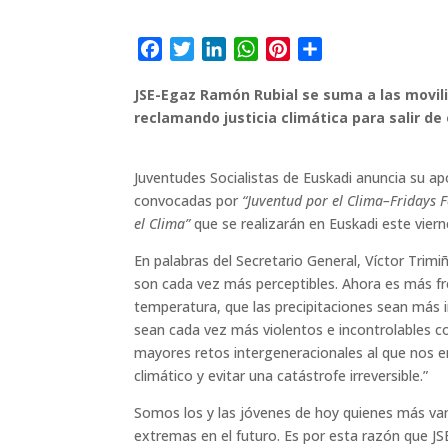
F
T
L
W
P
C
a
w
i
h
i
o
JSE-Egaz Ramón Rubial se suma a las movil
c
i
n
a
n
m
reclamando justicia climática para salir de 
e
t
k
t
t
p
b
t
e
s
e
a
o
e
d
A
r
r
Juventudes Socialistas de Euskadi anuncia su apo
o
r
I
p
e
t
convocadas por
“
Juventud por el Clima–Fridays F
k
n
p
s
i
el Clima”
que se realizarán en Euskadi este viern
t
r
En palabras del Secretario General, Víctor Trimiñ
son cada vez más perceptibles. Ahora es más fr
temperatura, que las precipitaciones sean más i
sean cada vez más violentos e incontrolables 
mayores retos intergeneracionales al que nos 
climático y evitar una catástrofe irreversible.”
Somos los y las jóvenes de hoy quienes más v
extremas en el futuro. Es por esta razón que J