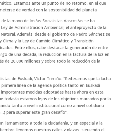
mático. Estamos ante un punto de no retorno, en el que
terse de verdad con la sostenibilidad del planeta
 de la mano de los/as Socialistas Vascos/as se ha
a Ley de Administración Ambiental, el anteproyecto de la
o Natural. Además, desde el gobierno de Pedro Sánchez se
y Clima y la Ley de Cambio Climático y Transición
icados. Entre ellos, cabe destacar la generación de entre
rgo de una década, la reducción en la factura de la luz en
s de 20.000 millones y sobre todo la reducción de la
listas de Euskadi, Víctor Trimiño: “Reiteramos que la lucha
 primera línea de la agenda política tanto en Euskadi
s importantes medidas adoptadas hasta ahora en esta
e todavía estamos lejos de los objetivos marcados por la
ando tanto a nivel institucional como a nivel cotidiano
o…) para superar este gran desafío”.
 llamamiento a toda la ciudadanía, y en especial a la
tiembre llenemos nuestras calles y plazas, siguiendo el